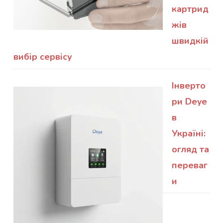
картрид
жів
швидкій
вибір сервісу
Інверто
ри Deye
в
Україні:
огляд та
переваг
и