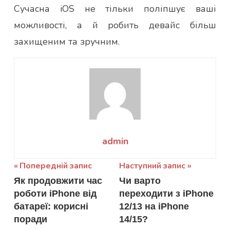
Сучасна iOS не тільки поліпшує ваші
можливості, а й робить девайс більш
захищеним та зручним.
admin
Навігація
Попередній запис
Наступний запис
Як продовжити час
Чи варто
записів
роботи iPhone від
переходити з iPhone
батареї: корисні
12/13 на iPhone
поради
14/15?