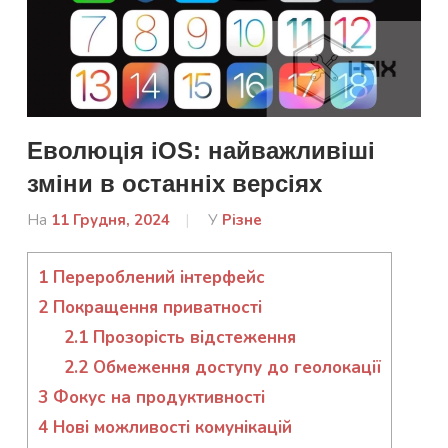
Еволюція iOS: найважливіші
зміни в останніх версіях
На
11 Грудня, 2024
Від
У
Різне
admin
1
Перероблений інтерфейс
2
Покращення приватності
2.1
Прозорість відстеження
2.2
Обмеження доступу до геолокації
3
Фокус на продуктивності
4
Нові можливості комунікацій