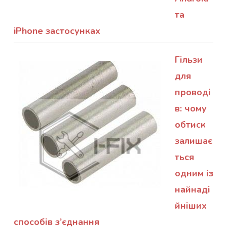
та
iPhone застосунках
Гільзи
для
проводі
в: чому
обтиск
залишає
ться
одним із
найнаді
йніших
способів з’єднання