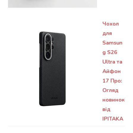
Чохол
для
Samsun
g S26
Ultra та
Айфон
17 Про:
Огляд
новинок
від
IPITAKA