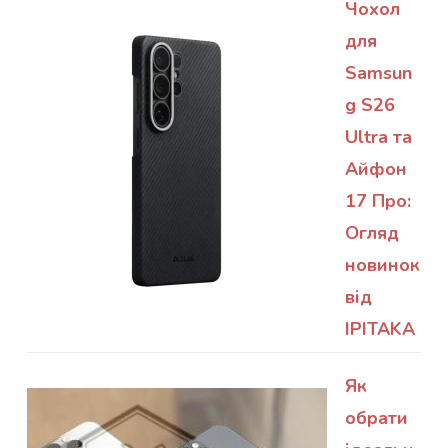
Чохол
для
Samsun
g S26
Ultra та
Айфон
17 Про:
Огляд
новинок
від
IPITAKA
Як
обрати