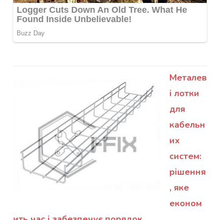
Металев
і лотки
для
кабельн
их
систем:
рішення
, яке
економ
ить час і забезпечує порядок