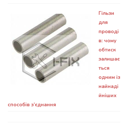
Гільзи
для
проводі
в: чому
обтиск
залишає
ться
одним із
найнаді
йніших
способів з’єднання