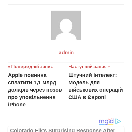
admin
Навігація
Попередній запис
Наступний запис
Apple повинна
Штучний інтелект:
записів
сплатити 1,1 млрд
Модель для
доларів через позов
військових операцій
про уповільнення
США в Європі
iPhone