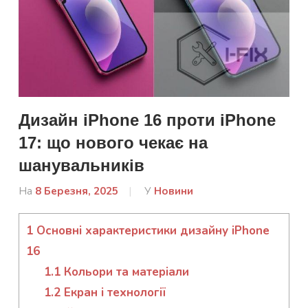
Дизайн iPhone 16 проти iPhone
17: що нового чекає на
шанувальників
На
8 Березня, 2025
Від
У
Новини
admin
1
Основні характеристики дизайну iPhone
16
1.1
Кольори та матеріали
1.2
Екран і технології