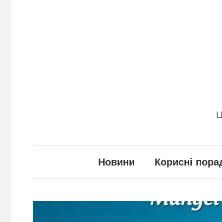
Перейти
до
вмісту
Ц
Новини
Корисні пора