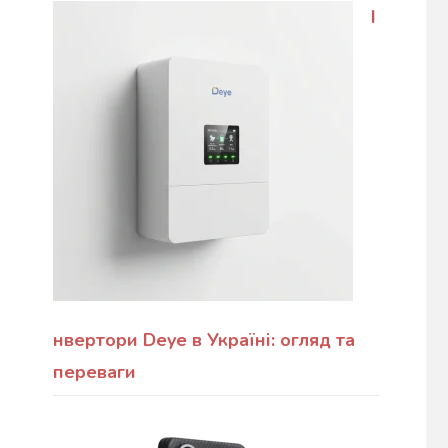
І
нвертори Deye в Україні: огляд та
переваги