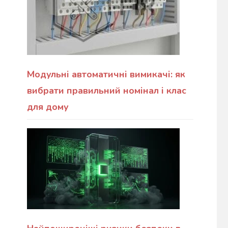
Модульні автоматичні вимикачі: як
вибрати правильний номінал і клас
для дому