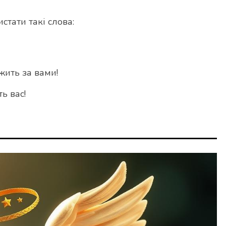
тати такі слова:
ить за вами!
ь вас!