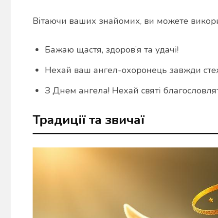
Вітаючи ваших знайомих, ви можете викорис
Бажаю щастя, здоров’я та удачі!
Нехай ваш ангел-охоронець завжди стеж
З Днем ангела! Нехай святі благословлят
Традиції та звичаї