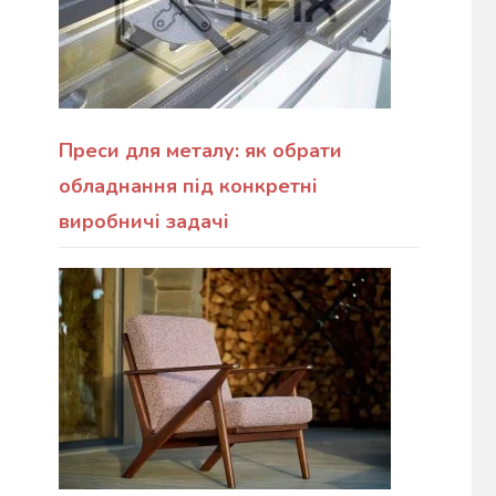
Преси для металу: як обрати
обладнання під конкретні
виробничі задачі