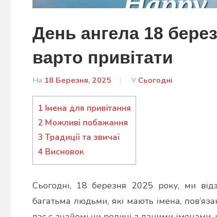
День ангела 18 берез
варто привітати
На
18 Березня, 2025
Від
У
Сьогодні
admin
1
Імена для привітання
2
Можливі побажання
3
Традиції та звичаї
4
Висновок
Сьогодні, 18 березня 2025 року, ми від
багатьма людьми, які мають імена, пов’яза
вас є знайомі чи родичі з даними іменами, н