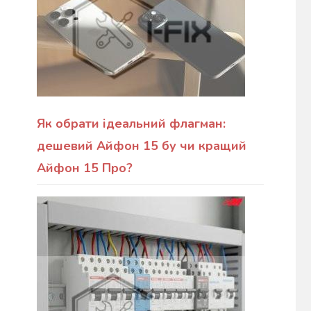
Як обрати ідеальний флагман:
дешевий Айфон 15 бу чи кращий
Айфон 15 Про?