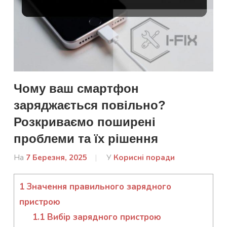
Чому ваш смартфон
заряджається повільно?
Розкриваємо поширені
проблеми та їх рішення
На
7 Березня, 2025
Від
У
Корисні поради
admin
1
Значення правильного зарядного
пристрою
1.1
Вибір зарядного пристрою