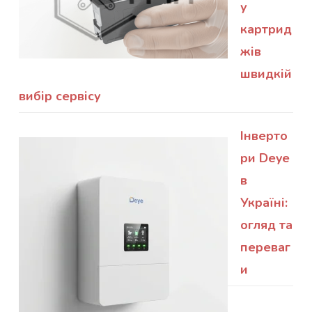
у
картрид
жів
швидкій
вибір сервісу
Інверто
ри Deye
в
Україні:
огляд та
переваг
и