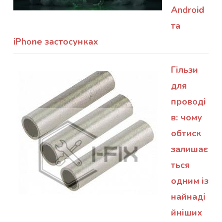
Android
та
iPhone застосунках
Гільзи
для
проводі
в: чому
обтиск
залишає
ться
одним із
найнаді
йніших