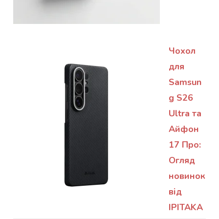
Чохол
для
Samsun
g S26
Ultra та
Айфон
17 Про:
Огляд
новинок
від
IPITAKA