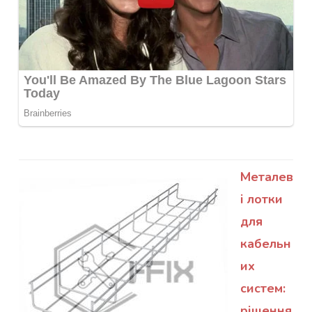
Металев
і лотки
для
кабельн
их
систем:
рішення