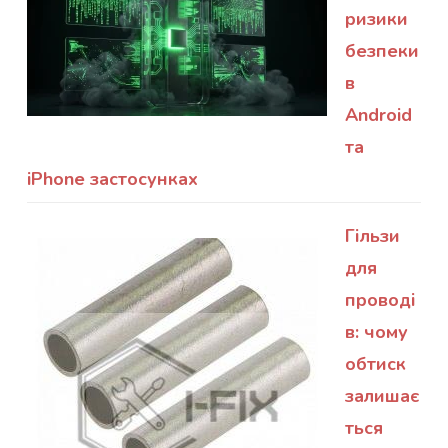
ризики
безпеки
в
Android
та
iPhone застосунках
Гільзи
для
проводі
в: чому
обтиск
залишає
ться