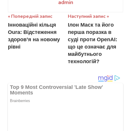
admin
Навігація
Попередній запис
Наступний запис
Інноваційні кільця
Ілон Маск та його
записів
Oura: Відстеження
перша поразка в
здоров’я на новому
суді проти OpenAI:
рівні
що це означає для
майбутнього
технологій?