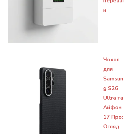
переваг
и
Чохол
для
Samsun
g S26
Ultra та
Айфон
17 Про:
Огляд