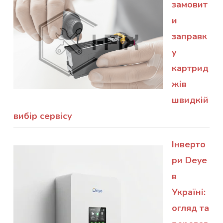
замовит
и
заправк
у
картрид
жів
швидкій
вибір сервісу
Інверто
ри Deye
в
Україні:
огляд та