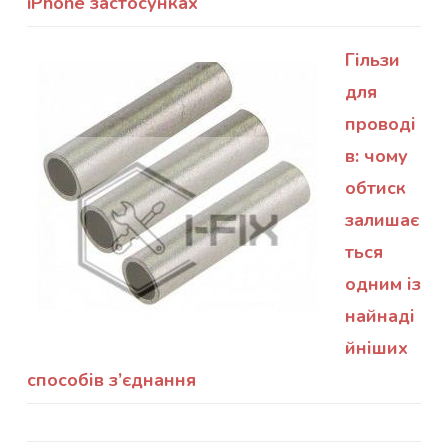
iPhone застосунках
Гільзи
для
проводі
в: чому
обтиск
залишає
ться
одним із
найнаді
йніших
способів з’єднання