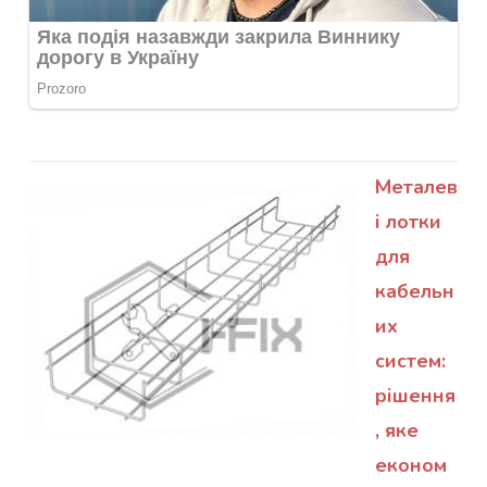
Металев
і лотки
для
кабельн
их
систем:
рішення
, яке
економ