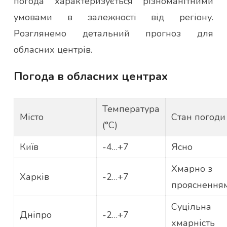
погода характеризується різноманітними
умовами в залежності від регіону.
Розглянемо детальний прогноз для
обласних центрів.
Погода в обласних центрах
Температура
Місто
Стан погоди
(°C)
Київ
-4…+7
Ясно
Хмарно з
Харків
-2…+7
прояснення
Суцільна
Дніпро
-2…+7
хмарність