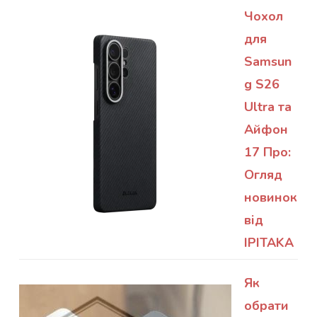
Чохол
для
Samsun
g S26
Ultra та
Айфон
17 Про:
Огляд
новинок
від
IPITAKA
Як
обрати