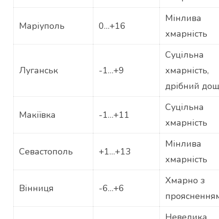
Мінлива
Маріуполь
0…+16
хмарність
Суцільна
Луганськ
-1…+9
хмарність,
дрібний до
Суцільна
Макіївка
-1…+11
хмарність
Мінлива
Севастополь
+1…+13
хмарність
Хмарно з
Вінниця
-6…+6
прояснення
Невелика