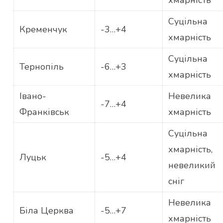
хмарність
Суцільна
Кременчук
-3…+4
хмарність
Суцільна
Тернопіль
-6…+3
хмарність
Івано-
Невелика
-7…+4
Франківськ
хмарність
Суцільна
хмарність,
Луцьк
-5…+4
невеликий
сніг
Невелика
Біла Церква
-5…+7
хмарність