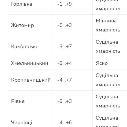
Горлівка
-1…+9
хмарність
Мінлива
Житомир
-5…+3
хмарність
Суцільна
Кам’янське
-3…+7
хмарність
Хмельницький
-6…+4
Ясно
Суцільна
Кропивницький
-4…+7
хмарність
Суцільна
Рівне
-6…+3
хмарність
Суцільна
Чернівці
-4…+6