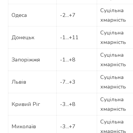
Суцільна
Одеса
-2…+7
хмарність
Суцільна
Донецьк
-1…+11
хмарність
Суцільна
Запоріжжя
-1…+8
хмарність
Суцільна
Львів
-7…+3
хмарність
Суцільна
Кривий Ріг
-3…+8
хмарність
Суцільна
Миколаїв
-3…+7
хмарність