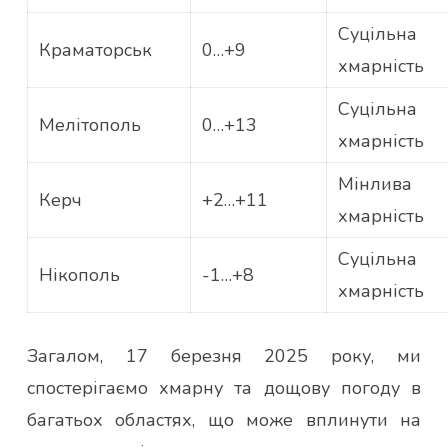
Суцільна
Краматорськ
0…+9
хмарність
Суцільна
Мелітополь
0…+13
хмарність
Мінлива
Керч
+2…+11
хмарність
Суцільна
Нікополь
-1…+8
хмарність
Загалом, 17 березня 2025 року, ми
спостерігаємо хмарну та дощову погоду в
багатьох областях, що може вплинути на