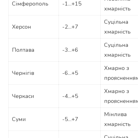
Сімферополь
-1…+15
хмарність
Суцільна
Херсон
-2…+7
хмарність
Суцільна
Полтава
-3…+6
хмарність
Хмарно з
Чернігів
-6…+5
прояснення
Хмарно з
Черкаси
-4…+5
прояснення
Мінлива
Суми
-5…+7
хмарність
Суцільна