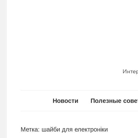
Перейти
к
содержимому
Интер
Новости
Полезные сов
Метка:
шайби для електроніки