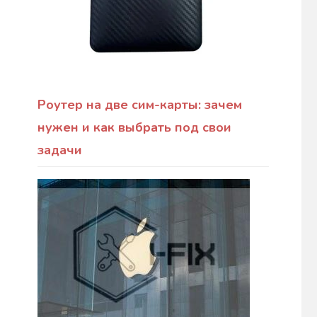
Роутер на две сим-карты: зачем
нужен и как выбрать под свои
задачи