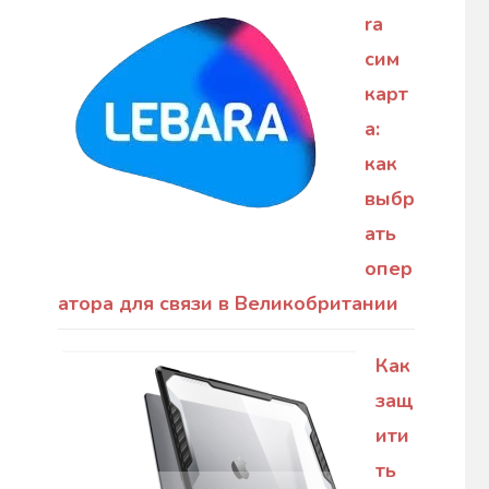
ra
сим
карт
а:
как
выбр
ать
опер
атора для связи в Великобритании
Как
защ
ити
ть