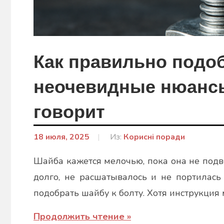
Как правильно подоб
неочевидные нюансы
говорит
18 июля, 2025
От:
Из:
Корисні поради
Ковальчук
Шайба кажется мелочью, пока она не подв
Аліна
долго, не расшатывалось и не портилаcь 
подобрать шайбу к болту. Хотя инструкция
Продолжить чтение