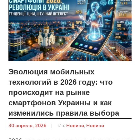
Эволюция мобильных
технологий в 2026 году: что
происходит на рынке
смартфонов Украины и как
изменились правила выбора
30 апреля, 2026
От:
Из:
Новини
,
Новини
admin