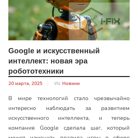
Google и искусственный
интеллект: новая эра
робототехники
20 марта, 2025
От:
Из:
Новини
admin
В мире технологий стало чрезвычайно
интересно наблюдать за развитием
искусственного интеллекта, и теперь
компания Google сделала шаг, который
может изменить правила игры в сфере