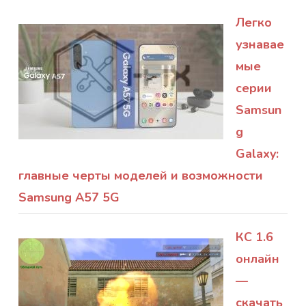
Легко
узнавае
мые
серии
Samsun
g
Galaxy:
главные черты моделей и возможности
Samsung A57 5G
КС 1.6
онлайн
—
скачать