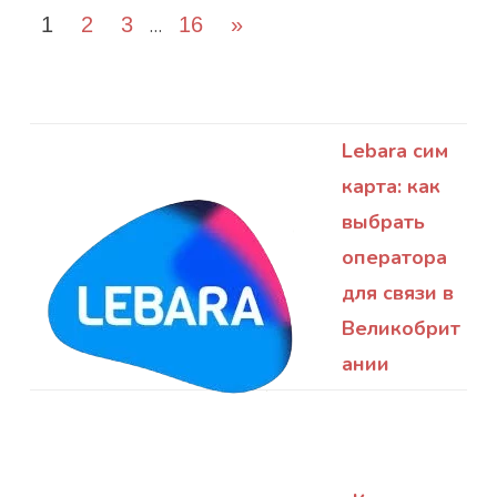
Пагинация
Следующие
1
2
3
…
16
»
записей
записи
Lebara сим
карта: как
выбрать
оператора
для связи в
Великобрит
ании