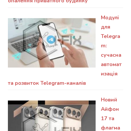
опалення приватного будинку
Модулі
для
Telegra
m:
сучасна
автомат
изація
та розвиток Telegram-каналів
Новий
Айфон
17 та
флагма