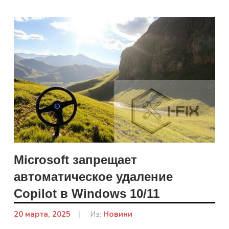
Microsoft запрещает
автоматическое удаление
Copilot в Windows 10/11
20 марта, 2025
От:
Из:
Новини
admin