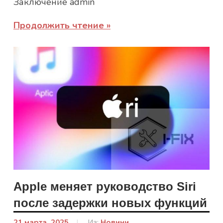
Заключение admin
Продолжить чтение
Apple меняет руководство Siri
после задержки новых функций
21 марта, 2025
От:
Из:
Новини