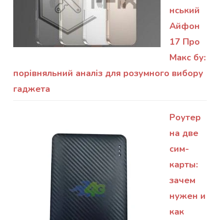
нський
Айфон
17 Про
Макс бу:
порівняльний аналіз для розумного вибору
гаджета
Роутер
на две
сим-
карты:
зачем
нужен и
как