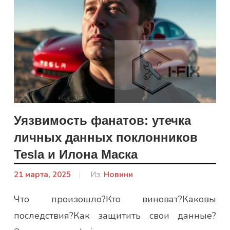
Уязвимость фанатов: утечка
личных данных поклонников
Tesla и Илона Маска
21 марта, 2025
От:
Из:
Новини
admin
Что произошло?Кто виноват?Каковы
последствия?Как защитить свои данные?